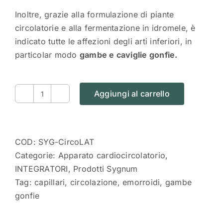
Inoltre, grazie alla formulazione di piante
circolatorie e alla fermentazione in idromele, è
indicato tutte le affezioni degli arti inferiori, in
particolar modo
gambe e caviglie gonfie.
Aggiungi al carrello
CIRCOLATORIO
fermentato
|
Integratori
COD:
SYG-CircoLAT
Sygnum
Categorie:
Apparato cardiocircolatorio
,
quantità
INTEGRATORI
,
Prodotti Sygnum
Tag:
capillari
,
circolazione
,
emorroidi
,
gambe
gonfie