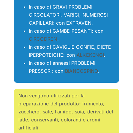
In caso di GRAVI PROBLEMI
CIRCOLATORI, VARICI, NUMEROSI
CAPILLARI: con EXTRAVEN.
In caso di GAMBE PESANTI: con
CIRCODREN
.
In caso di CAVIGLIE GONFIE, DIETE
IPERPOTEICHE: con
ALKEKENGI
.
In caso di annessi PROBLEMI
PRESSORI: con
BIANCOSPINO
.
Non vengono utilizzati per la
preparazione del prodotto: frumento,
zucchero, sale, l’amido, soia, derivati del
latte, conservanti, coloranti e aromi
artificiali