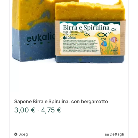
Scrivi a Eukalìa
Sapone Birra e Spirulina, con bergamotto
Fascia
3,00
€
4,75
€
-
di
prezzo:
da
Scegli
Dettagli
Questo