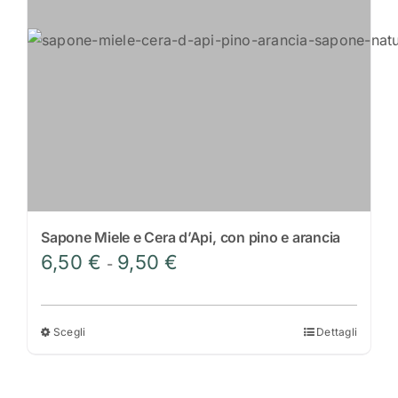
Sapone Miele e Cera d’Api, con pino e arancia
Fascia
6,50
€
9,50
€
-
di
prezzo:
da
Scegli
Dettagli
Questo
6,50 €
prodotto
a
ha