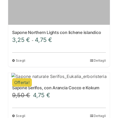
prodotto
Sapone Northern Lights con lichene islandico
Fascia
3,25
€
4,75
€
-
di
prezzo:
da
Scegli
Dettagli
Questo
3,25 €
prodotto
a
ha
4,75 €
Offerta!
più
Sapone Serifos, con Arancia Cocco e Kokum
varianti.
Il
Il
9,50
€
4,75
€
Le
prezzo
prezzo
opzioni
originale
attuale
possono
era:
è:
Scegli
Dettagli
Questo