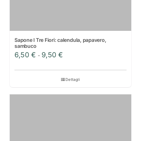
prodotto
Sapone I Tre Fiori: calendula, papavero,
sambuco
Fascia
6,50
€
9,50
€
-
di
prezzo:
da
Dettagli
6,50 €
a
9,50 €