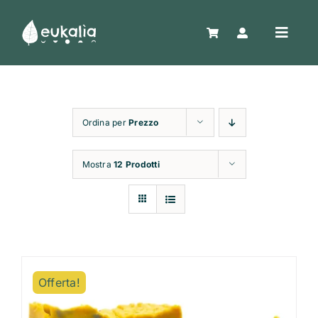
Salta
al
Toggle
contenuto
Naviga
Home
Ordina per
Prezzo
Shop
Mostra
12 Prodotti
Confezioni regalo
Chi siamo
Offerta!