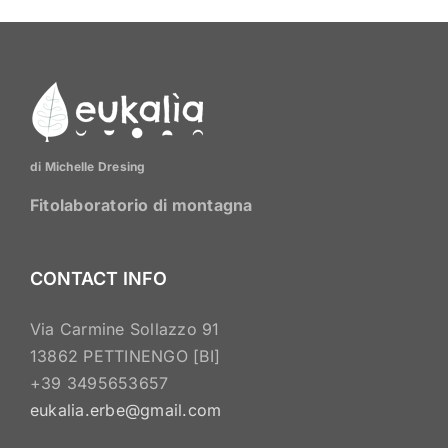
9,50 €
più
varianti.
Le
opzioni
possono
essere
di Michelle Dresing
scelte
nella
Fitolaboratorio di montagna
pagina
del
CONTACT INFO
prodotto
Via Carmine Sollazzo 91
13862 PETTINENGO [BI]
+39 3495653657
eukalia.erbe@gmail.com