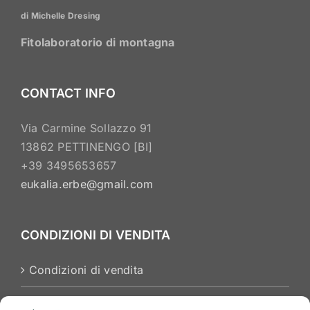
essere
di Michelle Dresing
scelte
nella
Fitolaboratorio di montagna
pagina
del
CONTACT INFO
prodotto
Via Carmine Sollazzo 91
13862 PETTINENGO [BI]
+39 3495653657
eukalia.erbe@gmail.com
CONDIZIONI DI VENDITA
Condizioni di vendita
Privacy Policy