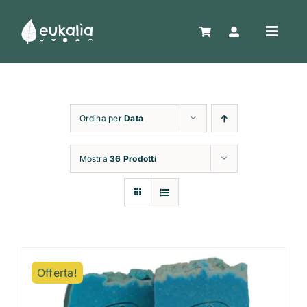
Salta
al
Toggle
contenuto
Naviga
Home
Ordina per
Data
Shop
Mostra
36 Prodotti
Confezioni regalo
Chi siamo
Offerta!