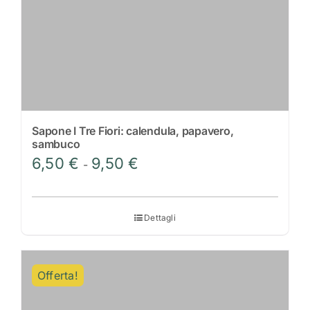
pagina
del
prodotto
Sapone I Tre Fiori: calendula, papavero,
sambuco
Fascia
6,50
€
9,50
€
-
di
prezzo:
da
Dettagli
6,50 €
a
9,50 €
Offerta!