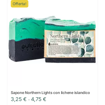
Offerta!
più
varianti.
Le
opzioni
possono
essere
scelte
nella
pagina
del
prodotto
Sapone Northern Lights con lichene islandico
Fascia
3,25
€
4,75
€
-
di