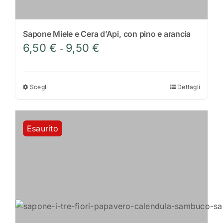
Sapone Miele e Cera d’Api, con pino e arancia
Fascia
6,50
€
9,50
€
-
di
prezzo:
da
Scegli
Dettagli
Questo
6,50 €
prodotto
a
ha
9,50 €
Esaurito
più
varianti.
Le
opzioni
possono
essere
scelte
nella