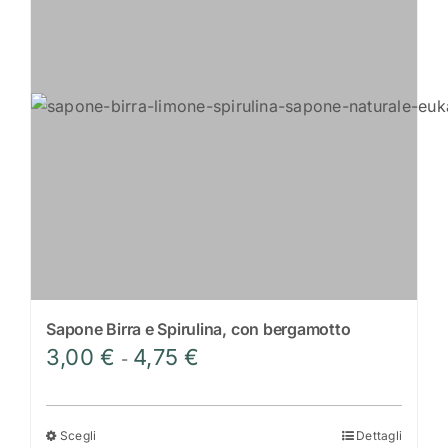
Sapone Birra e Spirulina, con bergamotto
Fascia
3,00
€
4,75
€
-
di
prezzo:
da
Scegli
Dettagli
Questo