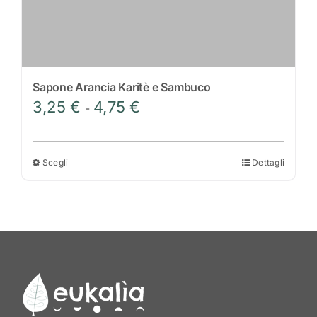
prodotto
Sapone Arancia Karitè e Sambuco
Fascia
3,25
€
4,75
€
-
di
prezzo:
da
Scegli
Dettagli
Questo
3,25 €
prodotto
a
ha
4,75 €
più
varianti.
Le
opzioni
possono