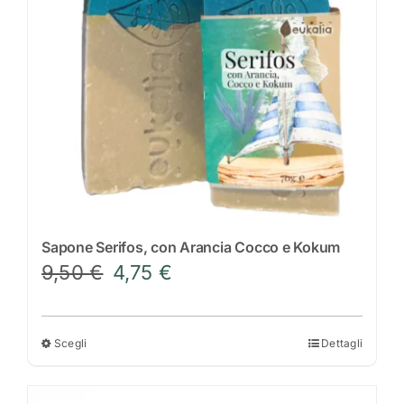
Scrivi a Eukalìa
Sapone Serifos, con Arancia Cocco e Kokum
Il
Il
9,50
€
4,75
€
prezzo
prezzo
originale
attuale
era:
è:
Scegli
Dettagli
Questo
9,50 €.
4,75 €.
prodotto
ha