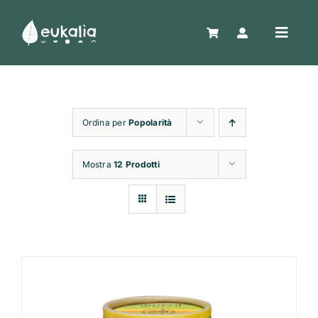
Salta
al
Toggle
contenuto
Naviga
Home
Ordina per
Popolarità
Shop
Mostra
12 Prodotti
Confezioni regalo
Chi siamo