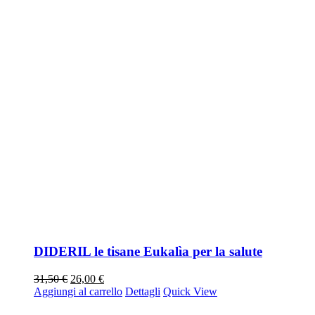
DIDERIL le tisane Eukalìa per la salute
Il
Il
31,50
€
26,00
€
prezzo
prezzo
Aggiungi al carrello
Dettagli
Quick View
originale
attuale