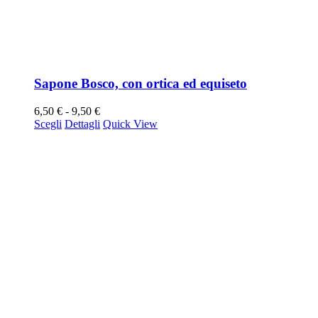
Sapone Bosco, con ortica ed equiseto
Fascia
6,50
€
-
9,50
€
Questo
di
Scegli
Dettagli
Quick View
prodotto
prezzo:
ha
da
più
6,50 €
varianti.
a
Le
9,50 €
opzioni
possono
essere
scelte
nella
pagina
del
prodotto