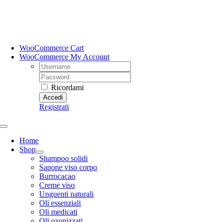
Salta
al
contenuto
WooCommerce Cart
WooCommerce My Account
Username:
Password:
Ricordami
Registrati
Toggle
Navigation
Home
Shop
Shampoo solidi
Sapone viso corpo
Burrocacao
Creme viso
Unguenti naturali
Oli essenziali
Oli medicati
Oli ozonizzati