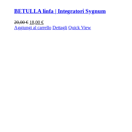
BETULLA linfa | Integratori Sygnum
Il
Il
20,00
€
18,00
€
prezzo
prezzo
Aggiungi al carrello
Dettagli
Quick View
originale
attuale
era:
è:
20,00 €.
18,00 €.