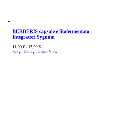
BERBERIS capsule e fitofermentato |
Integratori Sygnum
Fascia
11,00
€
-
15,90
€
Questo
di
Scegli
Dettagli
Quick View
prodotto
prezzo:
ha
da
più
11,00 €
varianti.
a
Le
15,90 €
opzioni
possono
essere
scelte
nella
pagina
del
prodotto