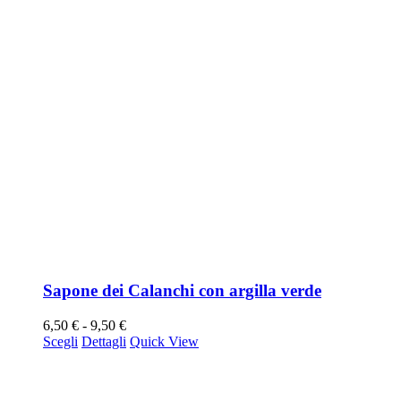
Sapone dei Calanchi con argilla verde
Fascia
6,50
€
-
9,50
€
Questo
di
Scegli
Dettagli
Quick View
prodotto
prezzo:
ha
da
più
6,50 €