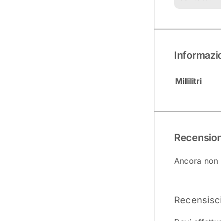
Informazi
Millilitri
Recension
Ancora non 
Recensisci