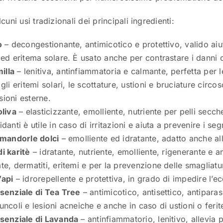
cuni usi tradizionali dei principali ingredienti:
o
– decongestionante, antimicotico e protettivo, valido aiu
 ed eritema solare. È usato anche per contrastare i danni ca
illa
– lenitiva, antinfiammatoria e calmante, perfetta per le
 gli eritemi solari, le scottature, ustioni e bruciature circos
ioni esterne.
oliva
– elasticizzante, emolliente, nutriente per pelli secche
idanti è utile in caso di irritazioni e aiuta a prevenire i se
i mandorle dolci
– emolliente ed idratante, adatto anche alle
i karitè
– idratante, nutriente, emolliente, rigenerante e a
te, dermatiti, eritemi e per la prevenzione delle smagliatu
’api
– idrorepellente e protettiva, in grado di impedire l’e
ssenziale di Tea Tree
– antimicotico, antisettico, antiparass
uncoli e lesioni acneiche e anche in caso di ustioni o ferit
ssenziale di Lavanda
– antinfiammatorio, lenitivo, allevia p