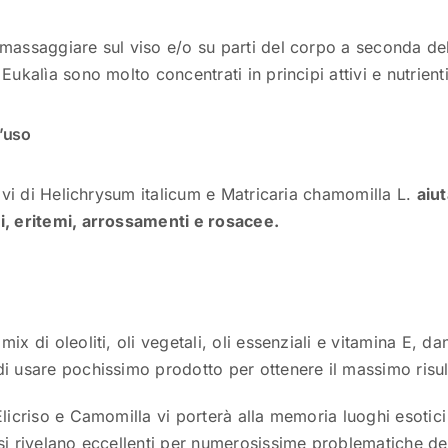
massaggiare sul viso e/o su parti del corpo a seconda del
 Eukalìa sono molto concentrati in principi attivi e nutrient
d’uso
ttivi di Helichrysum italicum e Matricaria chamomilla L.
aiut
i, eritemi, arrossamenti e rosacee.
mix di oleoliti, oli vegetali, oli essenziali e vitamina E, d
i usare pochissimo prodotto per ottenere il massimo risul
Elicriso e Camomilla vi porterà alla memoria luoghi esotici
si rivelano eccellenti per numerosissime problematiche del