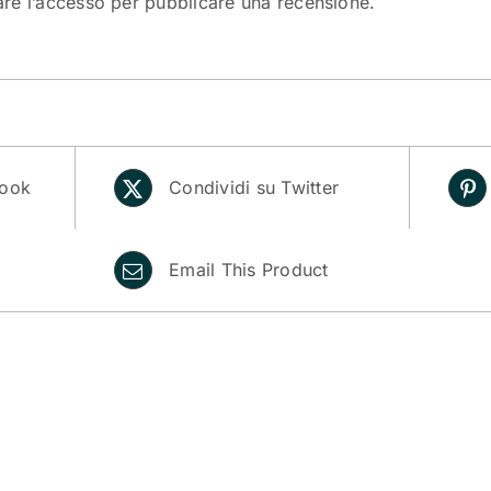
are l’accesso
per pubblicare una recensione.
book
Condividi su Twitter
Email This Product
i