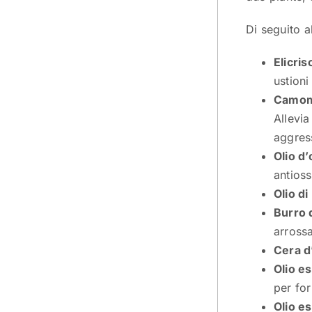
Di seguito al
Elicris
ustioni
Camom
Allevia
aggress
Olio d’
antioss
Olio d
Burro d
arrossa
Cera d
Olio e
per for
Olio e