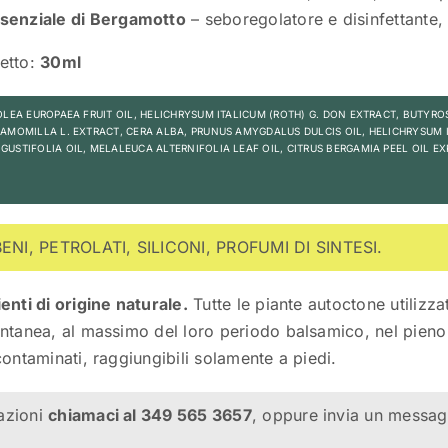
ssenziale di Bergamotto
– seboregolatore e disinfettante, 
etto:
30ml
OLEA EUROPAEA FRUIT OIL, HELICHRYSUM ITALICUM (ROTH) G. DON EXTRACT, BUTYRO
AMOMILLA L. EXTRACT, CERA ALBA, PRUNUS AMYGDALUS DULCIS OIL, HELICHRYSUM I
USTIFOLIA OIL, MELALEUCA ALTERNIFOLIA LEAF OIL, CITRUS BERGAMIA PEEL OIL EX
NI, PETROLATI, SILICONI, PROFUMI DI SINTESI.
enti di origine naturale.
Tutte le piante autoctone utilizz
ntanea, al massimo del loro periodo balsamico, nel pieno ri
contaminati, raggiungibili solamente a piedi.
azioni
chiamaci al 349 565 3657
, oppure invia un messag