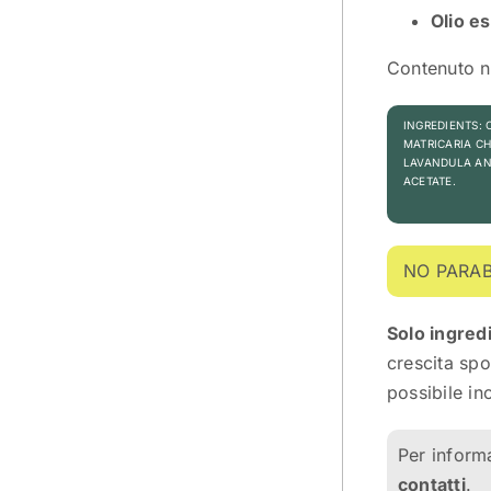
Olio e
Contenuto n
INGREDIENTS: 
MATRICARIA CH
LAVANDULA ANG
ACETATE.
NO PARABE
Solo ingredi
crescita spo
possibile in
Per inform
contatti
.