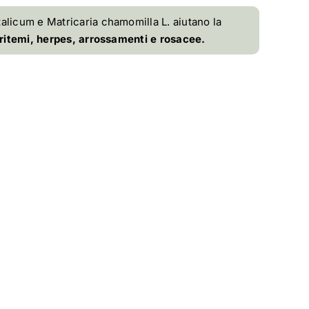
italicum e Matricaria chamomilla L. aiutano la
 eritemi, herpes, arrossamenti e rosacee.