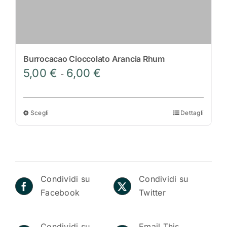
Burrocacao Cioccolato Arancia Rhum
Fascia
5,00
€
6,00
€
-
di
prezzo:
da
Scegli
Dettagli
Questo
5,00 €
prodotto
a
ha
6,00 €
più
varianti.
Condividi su
Condividi su
Le
Facebook
Twitter
opzioni
possono
essere
Condividi su
Email This