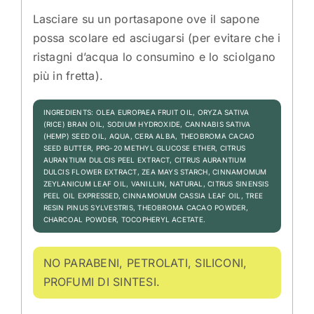
Lasciare su un portasapone ove il sapone
possa scolare ed asciugarsi (per evitare che i
ristagni d’acqua lo consumino e lo sciolgano
più in fretta).
INGREDIENTS: OLEA EUROPAEA FRUIT OIL, ORYZA SATIVA
(RICE) BRAN OIL, SODIUM HYDROXIDE, CANNABIS SATIVA
(HEMP) SEED OIL, AQUA, CERA ALBA, THEOBROMA CACAO
SEED BUTTER, PPG-20 METHYL GLUCOSE ETHER, CITRUS
AURANTIUM DULCIS PEEL EXTRACT, CITRUS AURANTIUM
DULCIS FLOWER EXTRACT, ZEA MAYS STARCH, CINNAMOMUM
ZEYLANICUM LEAF OIL, VANILLIN, NATURAL, CITRUS SINENSIS
PEEL OIL EXPRESSED, CINNAMOMUM CASSIA LEAF OIL, TREE
RESIN PINUS SYLVESTRIS, THEOBROMA CACAO POWDER,
CHARCOAL POWDER, TOCOPHERYL ACETATE.
NO PARABENI, PETROLATI, SILICONI,
PROFUMI DI SINTESI.