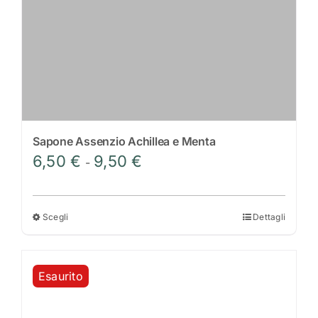
Sapone Assenzio Achillea e Menta
Fascia
6,50
€
9,50
€
-
di
prezzo:
da
Scegli
Dettagli
Questo
6,50 €
prodotto
a
ha
9,50 €
Esaurito
più
varianti.
Le