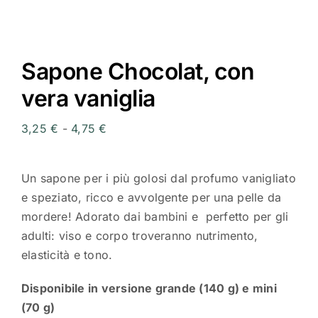
Sapone Chocolat, con
vera vaniglia
Fascia
3,25
€
-
4,75
€
di
prezzo:
Un sapone per i più golosi dal profumo vanigliato
da
e speziato, ricco e avvolgente per una pelle da
3,25 €
mordere! Adorato dai bambini e perfetto per gli
a
adulti: viso e corpo troveranno nutrimento,
4,75 €
elasticità e tono.
Disponibile in versione grande (140 g) e mini
(70 g)