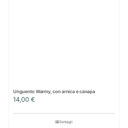
opzioni
possono
essere
scelte
nella
pagina
del
prodotto
Unguento Warmy, con arnica e canapa
14,00
€
Dettagli