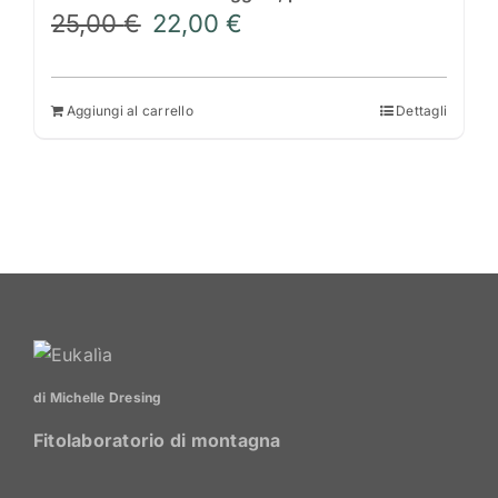
Il
Il
25,00
€
22,00
€
prezzo
prezzo
originale
attuale
era:
è:
Aggiungi al carrello
Dettagli
25,00 €.
22,00 €.
di Michelle Dresing
Fitolaboratorio di montagna