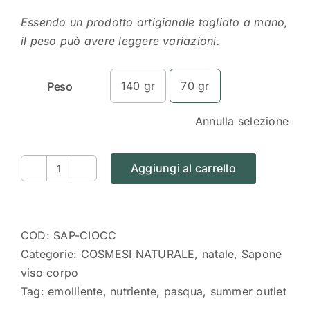
Essendo un prodotto artigianale tagliato a mano,
il peso può avere leggere variazioni.
140 gr
70 gr
Peso
Annulla selezione
Aggiungi al carrello
Sapone
Chocolat,
con
vera
COD:
SAP-CIOCC
vaniglia
Categorie:
COSMESI NATURALE
,
natale
,
Sapone
quantità
viso corpo
Tag:
emolliente
,
nutriente
,
pasqua
,
summer outlet