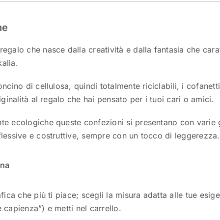
ne
egalo che nasce dalla creatività e dalla fantasia che caratt
alìa.
oncino di cellulosa, quindi totalmente riciclabili, i cofane
iginalità al regalo che hai pensato per i tuoi cari o amici.
e ecologiche queste confezioni si presentano con varie gr
lessive e costruttive, sempre con un tocco di leggerezza.
ona
afica che più ti piace; scegli la misura adatta alle tue esig
 capienza”) e metti nel carrello.