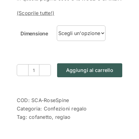
(Scoprile tutte!)
Dimensione
Aggiungi al carrello
"Rose
o
spine?"
Confezione
COD:
SCA-RoseSpine
regalo
Categoria:
Confezioni regalo
Eukalìa
Tag:
cofanetto
,
reglao
quantità