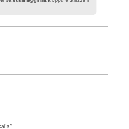
a
erbe.eukalia@gmail.it
oppure utilizza il
alìa”