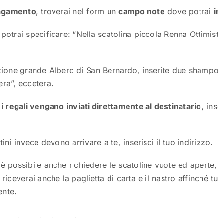
pagamento
, troverai nel form un
campo note
dove potrai
i
otrai specificare: “Nella scatolina piccola Renna Ottimis
zione grande Albero di San Bernardo, inserite due shampo
ra”, eccetera.
i regali vengano inviati direttamente al destinatario,
inse
ini invece devono arrivare a te, inserisci il tuo indirizzo.
 possibile anche richiedere le scatoline vuote ed aperte,
riceverai anche la paglietta di carta e il nastro affinché 
nte.