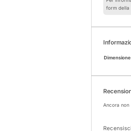
Per inform
form della 
Informazi
Dimensione
Recension
Ancora non 
Recensisci