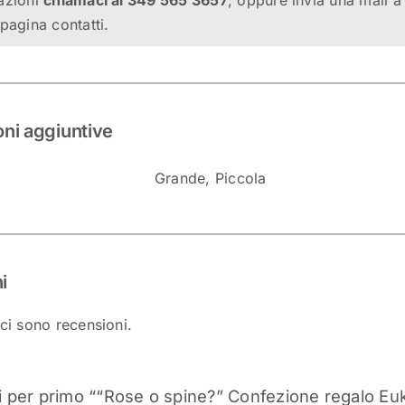
azioni
chiamaci al 349 565 3657
, oppure invia una mail 
pagina contatti.
oni aggiuntive
Grande, Piccola
i
ci sono recensioni.
 per primo ““Rose o spine?” Confezione regalo Euk