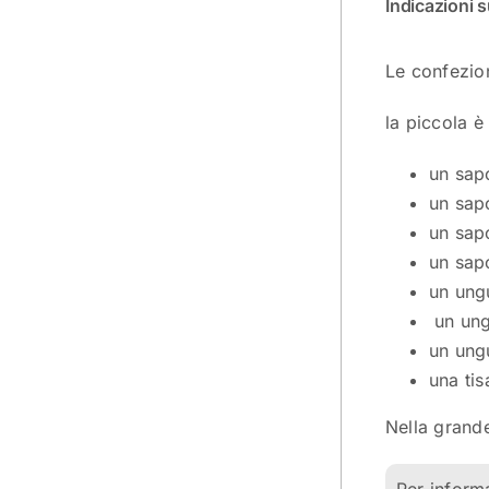
Indicazioni 
Le confezion
la piccola è
un sap
un sap
un sap
un sapo
un ung
un ung
un ung
una tis
Nella grande