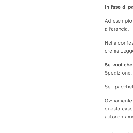
In fase di 
Ad esempio p
all’arancia.
Nella confe
crema Legge
Se vuoi che 
Spedizione.
Se i pacchett
Ovviamente è
questo caso 
autonomame