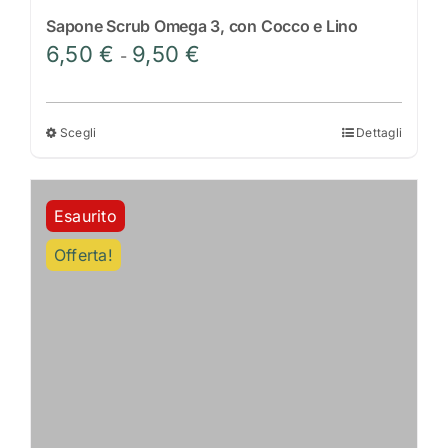
Sapone Scrub Omega 3, con Cocco e Lino
Fascia
6,50
€
9,50
€
-
di
prezzo:
da
Scegli
Dettagli
Questo
6,50 €
prodotto
a
ha
9,50 €
Esaurito
più
varianti.
Offerta!
Le
opzioni
possono
essere
scelte
nella
pagina