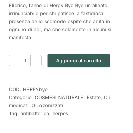
Elicriso, fanno di Herpy Bye Bye un alleato
irrinunciabile per chi patisce la fastidiosa
presenza dello scomodo ospite che abita in
ognuno di noi, ma che solamente in alcuni si
manifesta.
Aggiungi al carrello
HERPY
ByeBye
|
Siero
COD:
HERPYbye
per
Categorie:
COSMESI NATURALE
,
Estate
,
Oli
Herpes
medicati
,
Oli ozonizzati
quantità
Tag:
antibatterico
,
herpes