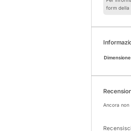
Per inform
form della 
Informazi
Dimensione
Recension
Ancora non 
Recensisci