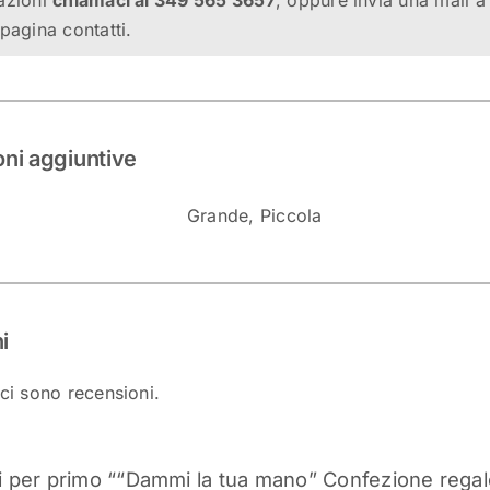
azioni
chiamaci al 349 565 3657
, oppure invia una mail 
pagina contatti.
oni aggiuntive
Grande, Piccola
i
ci sono recensioni.
 per primo ““Dammi la tua mano” Confezione regal