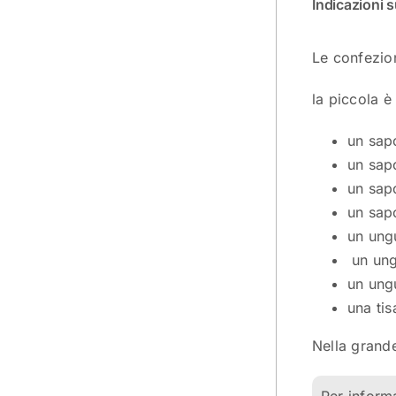
Indicazioni 
Le confezion
la piccola è
un sap
un sap
un sap
un sapo
un ung
un ung
un ung
una tis
Nella grande