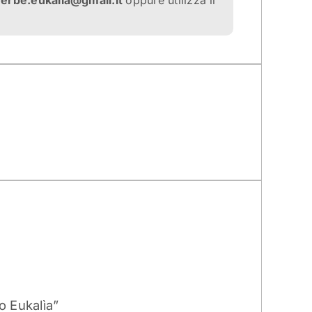
a
erbe.eukalia@gmail.it
oppure utilizza il
o Eukalìa”