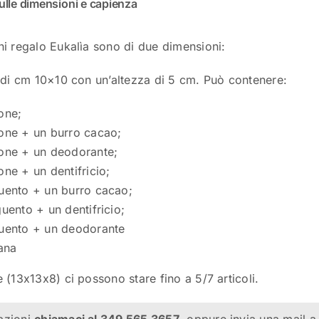
sulle dimensioni e capienza
i regalo Eukalìa sono di due dimensioni:
 di cm 10×10 con un’altezza di 5 cm. Può contenere:
one;
one + un burro cacao;
one + un deodorante;
ne + un dentifricio;
uento + un burro cacao;
uento + un dentifricio;
uento + un deodorante
ana
 (13x13x8) ci possono stare fino a 5/7 articoli.