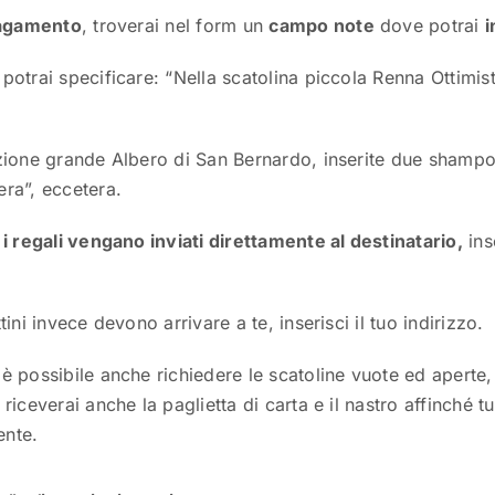
pagamento
, troverai nel form un
campo note
dove potrai
i
otrai specificare: “Nella scatolina piccola Renna Ottimis
zione grande Albero di San Bernardo, inserite due shampo
ra”, eccetera.
i regali vengano inviati direttamente al destinatario,
inse
ini invece devono arrivare a te, inserisci il tuo indirizzo.
 possibile anche richiedere le scatoline vuote ed aperte,
riceverai anche la paglietta di carta e il nastro affinché 
nte.