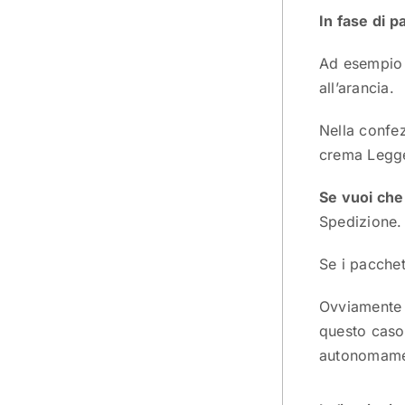
In fase di 
Ad esempio p
all’arancia.
Nella confe
crema Legge
Se vuoi che 
Spedizione.
Se i pacchett
Ovviamente è
questo caso 
autonomame