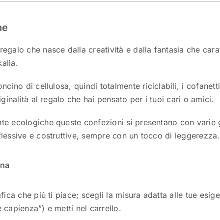
ne
egalo che nasce dalla creatività e dalla fantasia che caratt
alìa.
oncino di cellulosa, quindi totalmente riciclabili, i cofane
iginalità al regalo che hai pensato per i tuoi cari o amici.
e ecologiche queste confezioni si presentano con varie gr
lessive e costruttive, sempre con un tocco di leggerezza.
ona
afica che più ti piace; scegli la misura adatta alle tue esig
 capienza”) e metti nel carrello.