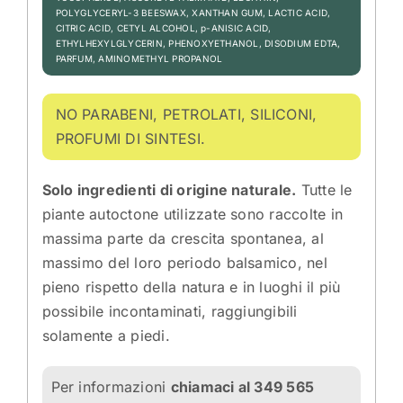
POLYGLYCERYL-3 BEESWAX, XANTHAN GUM, LACTIC ACID,
CITRIC ACID, CETYL ALCOHOL, p-ANISIC ACID,
ETHYLHEXYLGLYCERIN, PHENOXYETHANOL, DISODIUM EDTA,
PARFUM, AMINOMETHYL PROPANOL
NO PARABENI, PETROLATI, SILICONI,
PROFUMI DI SINTESI.
Solo ingredienti di origine naturale.
Tutte le
piante autoctone utilizzate sono raccolte in
massima parte da crescita spontanea, al
massimo del loro periodo balsamico, nel
pieno rispetto della natura e in luoghi il più
possibile incontaminati, raggiungibili
solamente a piedi.
Per informazioni
chiamaci al 349 565