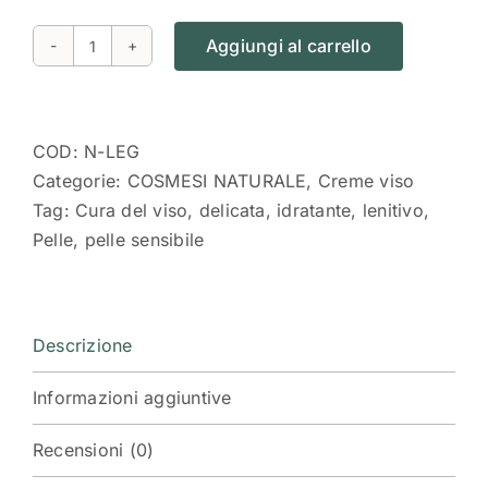
Aggiungi al carrello
Crema
viso
Nuvola
Leggera,
COD:
N-LEG
pelle
Categorie:
COSMESI NATURALE
,
Creme viso
delicata
Tag:
Cura del viso
,
delicata
,
idratante
,
lenitivo
,
quantità
Pelle
,
pelle sensibile
Descrizione
Informazioni aggiuntive
Recensioni (0)