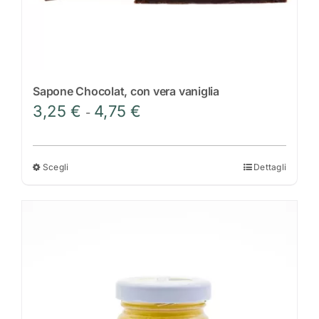
Sapone Chocolat, con vera vaniglia
Fascia
3,25
€
4,75
€
-
di
prezzo:
da
Scegli
Dettagli
Questo
3,25 €
prodotto
a
ha
4,75 €
più
varianti.
Le
opzioni
possono