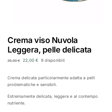
Scrivi a Eukalìa
Crema viso Nuvola
Leggera, pelle delicata
Il
Il
22,00
€
9 disponibili
25,00
€
prezzo
prezzo
originale
attuale
Crema delicata particolarmente adatta a pelli
era:
è:
problematiche e sensibili.
25,00 €.
22,00 €.
Estremamente delicata, leggera e al contempo
nutriente.