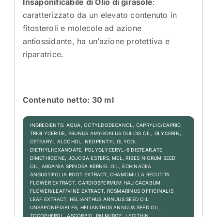
Insaponificabile di Olio di girasole
:
caratterizzato da un elevato contenuto in
fitosteroli e molecole ad azione
antiossidante, ha un’azione protettiva e
riparatrice.
Contenuto netto: 30 ml
INGREDIENTS: AQUA, OCTYLDODECANOL, CAPRYLIC/CAPRIC
TRIGLYCERIDE, PRUNUS AMYGDALUS DULCIS OIL, GLYCERIN,
CETEARYL ALCOHOL, NEOPENTYL GLYCOL
DIETHYLHEXANOATE, POLYGLYCERYL-6 DISTEAR.ATE,
DIMETHICONE, JOJOBA ESTERS, MEL, RIBES NIGRUM SEED
OIL, ARGANIA SPINOSA KERNEL OIL, ECHINACEA
ANGUSTIFOLIA ROOT EXTRACT, CHAMOMILLA RECUTITA
FLOWER EXTRACT, CARDIOSPERMUM HALICACABUM
FLOWER/LEAF/VINE EXTRACT, ROSMARINUS OFFICINALIS
LEAF EXTRACT, HELIANTHUS ANNUUS SEED OIL
UNSAPONIFIABLES, HELIANTHUS ANNUUS SEED OIL,
TOCOPHEROL, ASCORBYL PALMITATE, LECITHIN,