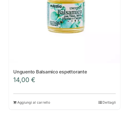
essere
scelte
nella
pagina
del
prodotto
Unguento Balsamico espettorante
14,00
€
Aggiungi al carrello
Dettagli