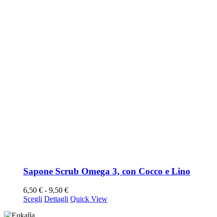
Sapone Scrub Omega 3, con Cocco e Lino
Fascia
6,50
€
-
9,50
€
Questo
di
Scegli
Dettagli
Quick View
prodotto
prezzo:
ha
da