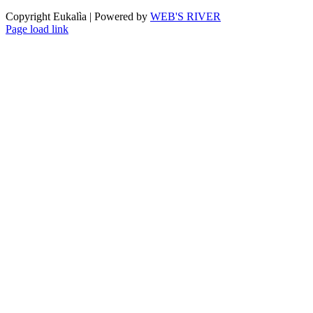
Copyright Eukalìa | Powered by
WEB'S RIVER
Facebook
X
Instagram
Pinterest
Page load link
Torna
in
cima