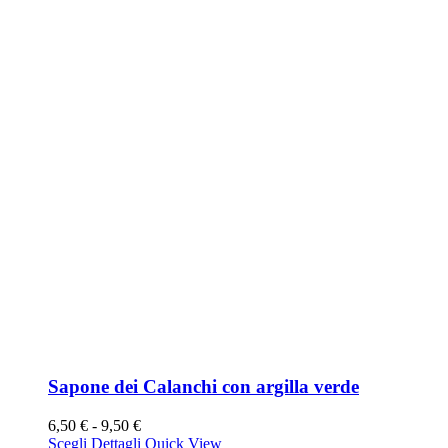
Sapone dei Calanchi con argilla verde
Fascia
6,50
€
-
9,50
€
Questo
di
Scegli
Dettagli
Quick View