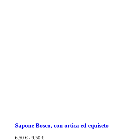
Sapone Bosco, con ortica ed equiseto
Fascia
6,50
€
-
9,50
€