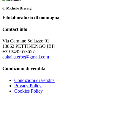
più
6,50 €
di Michelle Dresing
varianti.
a
Le
9,50 €
Fitolaboratorio di montagna
opzioni
possono
Contact info
essere
scelte
Via Carmine Sollazzo 91
nella
13862 PETTINENGO [BI]
pagina
+39 3495653657
del
eukalia.erbe@gmail.com
prodotto
Condizioni di vendita
Condizioni di vendita
Privacy Policy
Cookies Policy