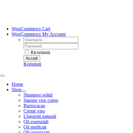
Salta
al
contenuto
WooCommerce Cart
WooCommerce My Account
Username:
Password:
Ricordami
Registrati
Toggle
Navigation
Home
Shop
Shampoo solidi
Sapone viso corpo
Burrocacao
Creme viso
Unguenti naturali
Oli essenziali
Oli medicati
Oli ozonizzati