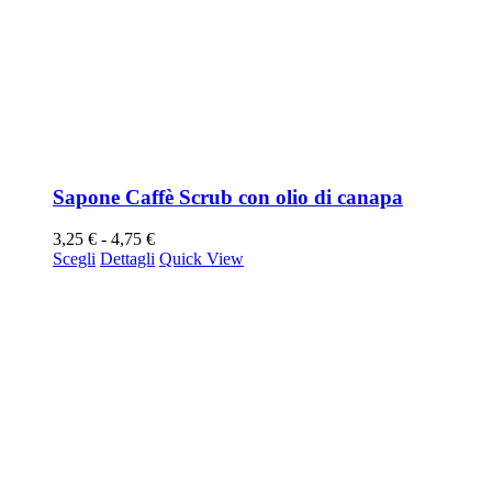
Sapone Caffè Scrub con olio di canapa
Fascia
3,25
€
-
4,75
€
Questo
di
Scegli
Dettagli
Quick View
prodotto
prezzo:
ha
da
più
3,25 €
varianti.
a
Le
4,75 €
opzioni
possono
essere
scelte
nella
pagina