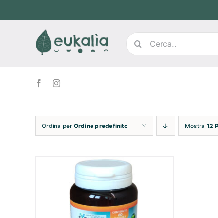
Salta
al
contenuto
Cerca
per:
Ordina per
Ordine predefinito
Mostra
12 