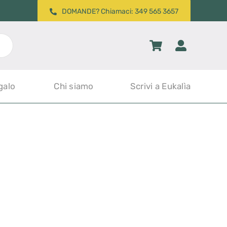
DOMANDE? Chiamaci: 349 565 3657
galo
Chi siamo
Scrivi a Eukalìa