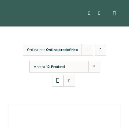
Salta
al
Toggle
contenuto
Naviga
Hom
Ordina per
Ordine predefinito
Shop
Mostra
12 Prodotti
Confe
Chi 