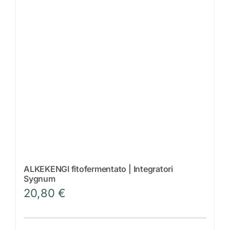
Scriv
ALKEKENGI fitofermentato | Integratori
Sygnum
20,80
€