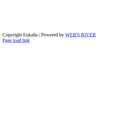
Copyright Eukalìa | Powered by
WEB'S RIVER
Facebook
X
Instagram
Pinterest
Page load link
Torna
in
cima