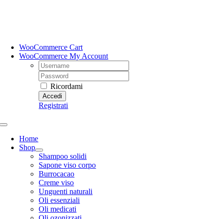
Salta
al
contenuto
WooCommerce Cart
WooCommerce My Account
Username:
Password:
Ricordami
Registrati
Toggle
Navigation
Home
Shop
Shampoo solidi
Sapone viso corpo
Burrocacao
Creme viso
Unguenti naturali
Oli essenziali
Oli medicati
Oli ozonizzati