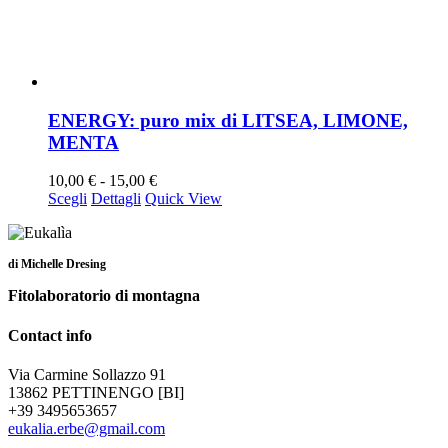
ENERGY: puro mix di LITSEA, LIMONE,
MENTA
Fascia
10,00
€
-
15,00
€
Questo
di
Scegli
Dettagli
Quick View
prodotto
prezzo:
ha
da
più
10,00 €
di Michelle Dresing
varianti.
a
Le
15,00 €
Fitolaboratorio di montagna
opzioni
possono
Contact info
essere
scelte
Via Carmine Sollazzo 91
nella
13862 PETTINENGO [BI]
pagina
+39 3495653657
del
eukalia.erbe@gmail.com
prodotto