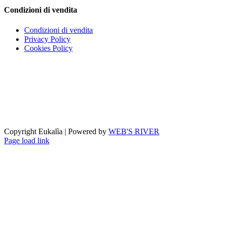
Condizioni di vendita
Condizioni di vendita
Privacy Policy
Cookies Policy
Copyright Eukalìa | Powered by
WEB'S RIVER
Facebook
X
Instagram
Pinterest
Page load link
Torna
in
cima