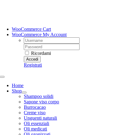
Salta
al
contenuto
WooCommerce Cart
WooCommerce My Account
Username:
Password:
Ricordami
Registrati
Toggle
Navigation
Home
Shop
Shampoo solidi
Sapone viso corpo
Burrocacao
Creme viso
Unguenti naturali
Oli essenziali
Oli medicati
Oli ozonizzati