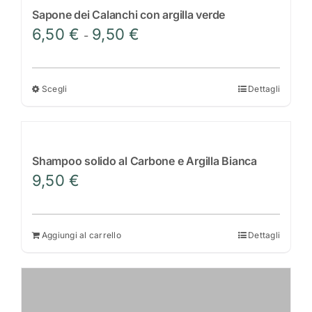
Sapone dei Calanchi con argilla verde
Fascia
6,50
€
9,50
€
-
di
prezzo:
da
Scegli
Dettagli
Questo
6,50 €
prodotto
a
ha
9,50 €
più
Shampoo solido al Carbone e Argilla Bianca
varianti.
9,50
€
Le
opzioni
possono
Aggiungi al carrello
Dettagli
essere
scelte
nella
pagina