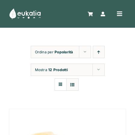
Salta
al
Toggle
contenuto
Naviga
Home
Ordina per
Popolarità
Shop
Mostra
12 Prodotti
Confezioni regalo
Chi siamo