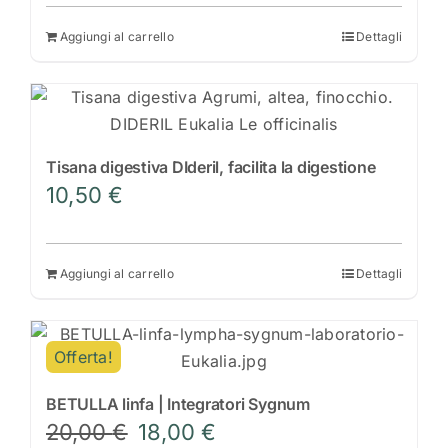
originale
attuale
era:
è:
Aggiungi al carrello
Dettagli
31,50 €.
26,00 €.
Tisana digestiva DIderil, facilita la digestione
10,50
€
Aggiungi al carrello
Dettagli
Offerta!
BETULLA linfa | Integratori Sygnum
Il
Il
20,00
€
18,00
€