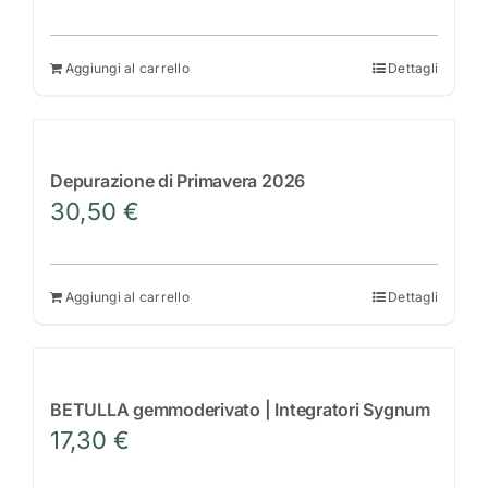
prezzo
prezzo
originale
attuale
era:
è:
Aggiungi al carrello
Dettagli
20,00 €.
18,00 €.
Depurazione di Primavera 2026
30,50
€
Aggiungi al carrello
Dettagli
BETULLA gemmoderivato | Integratori Sygnum
17,30
€