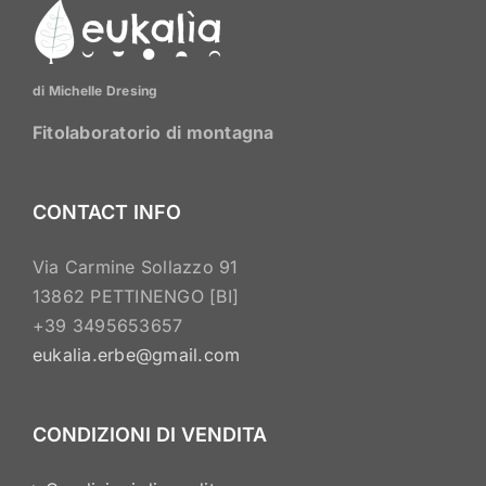
opzioni
possono
essere
di Michelle Dresing
scelte
nella
Fitolaboratorio di montagna
pagina
del
CONTACT INFO
prodotto
Via Carmine Sollazzo 91
13862 PETTINENGO [BI]
+39 3495653657
eukalia.erbe@gmail.com
CONDIZIONI DI VENDITA