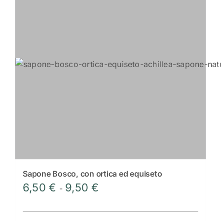
del
prodotto
Sapone Bosco, con ortica ed equiseto
Fascia
6,50
€
9,50
€
-
di
prezzo: