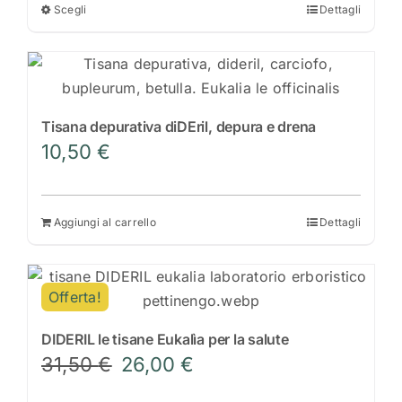
da
Scegli
Dettagli
Questo
6,50 €
prodotto
a
ha
9,50 €
più
varianti.
Tisana depurativa diDEril, depura e drena
Le
10,50
€
opzioni
possono
essere
Aggiungi al carrello
Dettagli
scelte
nella
pagina
Offerta!
del
prodotto
DIDERIL le tisane Eukalìa per la salute
Il
Il
31,50
€
26,00
€
prezzo
prezzo