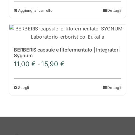
Aggiungi al carrello
Dettagli
BERBERIS capsule e fitofermentato | Integratori
Sygnum
Fascia
11,00
€
15,90
€
-
di
prezzo:
da
Scegli
Dettagli
Questo
11,00 €
prodotto
a
ha
15,90 €
più
varianti.
Le