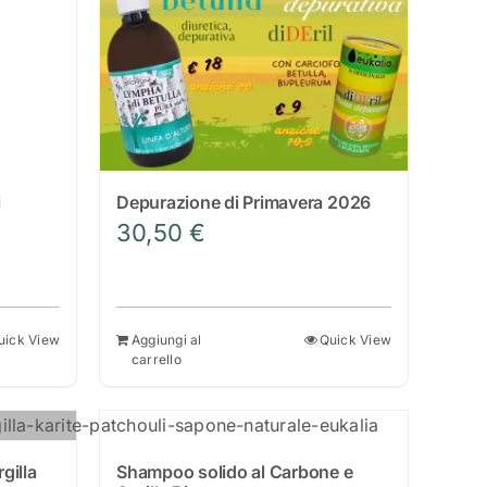
i
Depurazione di Primavera 2026
30,50
€
zzo
uale
uick View
Aggiungi al
Quick View
carrello
00 €.
gilla
Shampoo solido al Carbone e