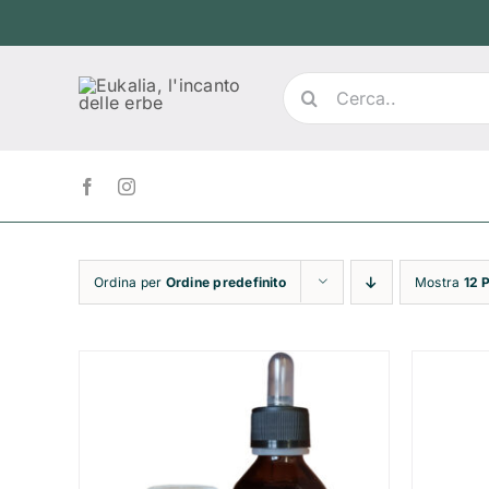
Salta
al
contenuto
Cerca
per:
Ordina per
Ordine predefinito
Mostra
12 