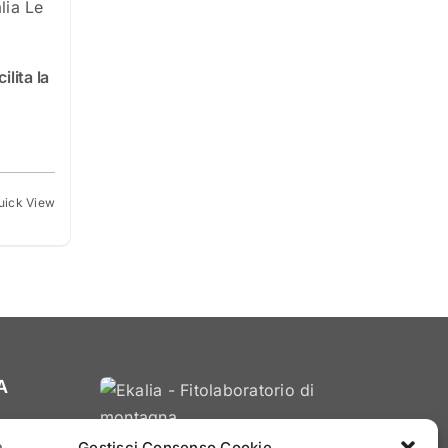
ilita la
uick View
A
Gestisci Consenso Cookie