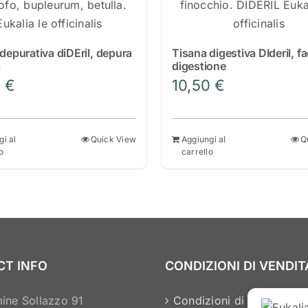
più
più
varianti.
varianti.
Le
Le
depurativa diDEril, depura
Tisana digestiva DIderil, fac
opzioni
opzioni
a
digestione
possono
possono
0
€
10,50
€
essere
essere
scelte
scelte
nella
nella
gi al
Quick View
Aggiungi al
Q
pagina
pagina
o
carrello
del
del
prodotto
prodotto
CT INFO
CONDIZIONI DI VENDIT
ine Sollazzo 91
Condizioni di vendita