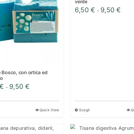
verde
Fasci
6,50
€
9,50
€
-
di
prezz
da
6,50 
a
9,50 
 Bosco, con ortica ed
to
Fascia
€
9,50
€
-
di
prezzo:
da
Quick View
Scegli
Q
Questo
Questo
6,50 €
prodotto
prodotto
a
ha
ha
9,50 €