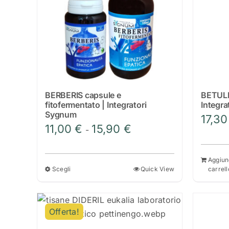
BERBERIS capsule e
BETULL
fitofermentato | Integratori
Integr
Sygnum
17,3
Fascia
11,00
€
15,90
€
-
di
prezzo:
Aggiun
da
Scegli
Quick View
carrell
Questo
11,00 €
prodotto
a
ha
15,90 €
Offerta!
più
varianti.