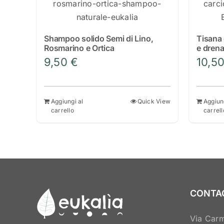
Shampoo solido Semi di Lino,
Tisana 
Rosmarino e Ortica
e dren
9,50
€
10,5
Aggiungi al
Quick View
Aggiun
carrello
carrell
CONTA
Via Carm