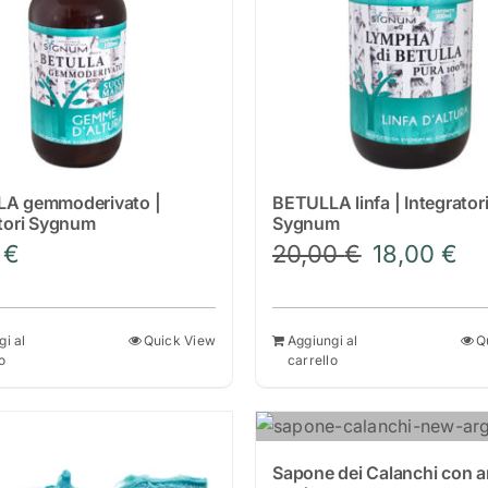
A gemmoderivato |
BETULLA linfa | Integrator
atori Sygnum
Sygnum
Il
Il
0
€
20,00
€
18,00
€
prezzo
pre
originale
att
era:
è:
gi al
Quick View
Aggiungi al
Q
o
carrello
20,00 €.
18,
Sapone dei Calanchi con ar