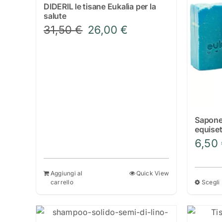
DIDERIL le tisane Eukalìa per la
Le
salute
opzioni
Il
Il
31,50
€
26,00
€
possono
prezzo
prezzo
essere
originale
attuale
scelte
era:
è:
nella
31,50 €.
26,00 €.
pagina
del
prodotto
Sapone
equise
6,50
Aggiungi al
Quick View
carrello
Scegli