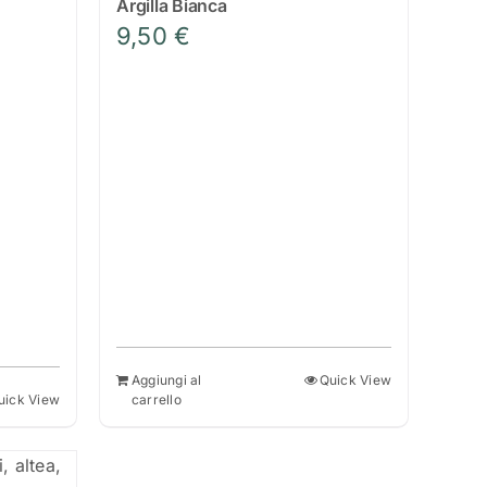
Argilla Bianca
a
9,50
€
o:
€
€
Aggiungi al
Quick View
uick View
carrello