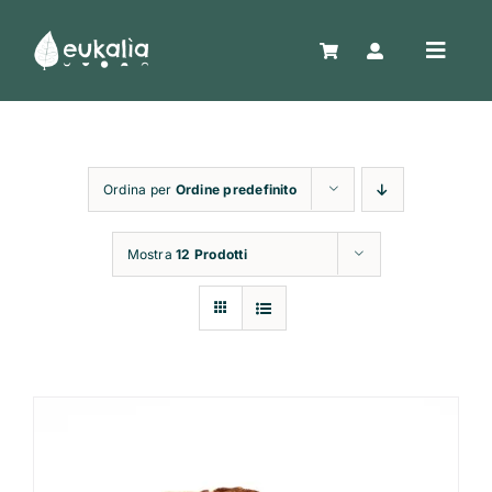
Salta
al
Toggle
contenuto
Naviga
Home
Ordina per
Ordine predefinito
Shop
Mostra
12 Prodotti
Confezioni regalo
Chi siamo