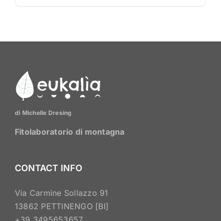
6,50 €
prodotto
a
ha
9,50 €
più
varianti.
Le
opzioni
possono
essere
di Michelle Dresing
scelte
nella
Fitolaboratorio di montagna
pagina
del
CONTACT INFO
prodotto
Via Carmine Sollazzo 91
13862 PETTINENGO [BI]
+39 3495653657