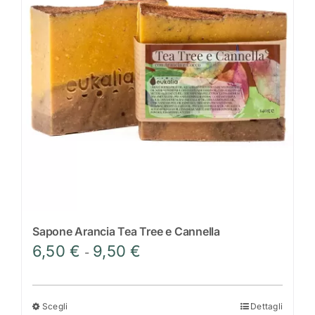
Scrivi a Eukalìa
Sapone Arancia Tea Tree e Cannella
Fascia
6,50
€
9,50
€
-
di
prezzo:
da
Scegli
Dettagli
Questo